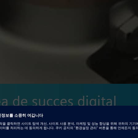
a de succes digital
de dezvoltare a
d Edge și Digital