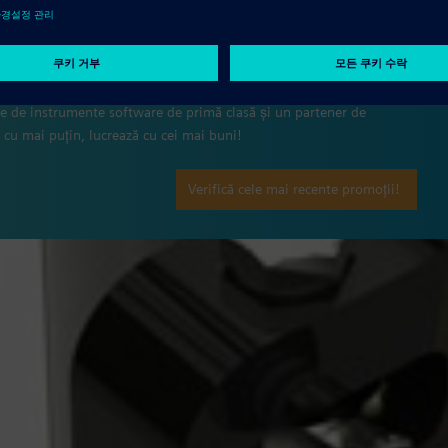
ie de instrumente software de primă clasă și un partener de
cu mai puțin, lucrează cu cei mai buni!
Verifică cele mai recente promoții!