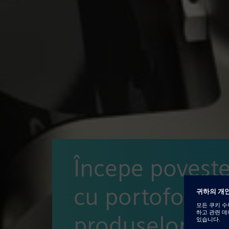
Începe poveste
cu portofoliul 
produselor Soli