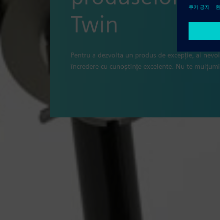
Twin
Pentru a dezvolta un produs de excepție, ai nevo
încredere cu cunoștințe excelente. Nu te mulțumi 