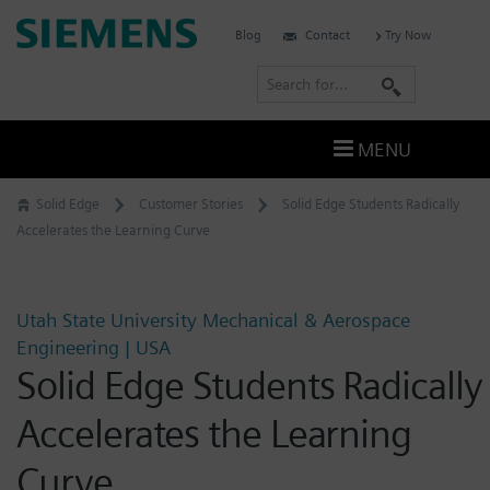
Skip
Siemens
Blog
Contact
Try Now
to
Software
content
S
e
a
MENU
r
c
Solid Edge
Customer Stories
Solid Edge Students Radically
h
Accelerates the Learning Curve
Utah State University Mechanical & Aerospace
Engineering | USA
Solid Edge Students Radically
Accelerates the Learning
Curve