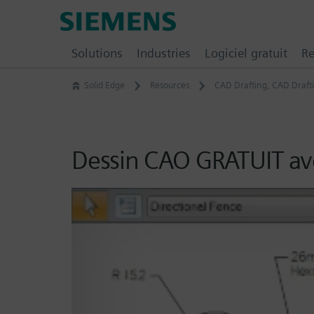
Skip
Siemens
to
Digital
content
Solutions
Industries
Logiciel gratuit
Re
Industries
Software
Solid Edge
Resources
CAD Drafting
,
CAD Draft
–
Ingenuity
for
Life
Dessin CAO GRATUIT av