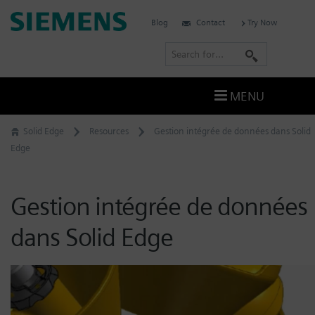
Skip
Siemens
Blog
Contact
Try Now
to
Digital
content
S
Industries
e
Software
a
–
MENU
Ingenuity
r
for
c
Solid Edge
Resources
Gestion intégrée de données dans Solid
Life
h
Edge
Gestion intégrée de données
dans Solid Edge