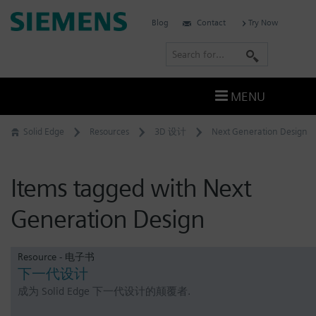
Skip
Siemens
Blog
Contact
Try Now
to
Software
content
S
e
a
MENU
r
c
Solid Edge
Resources
3D 设计
Next Generation Design
h
Items tagged with Next
Generation Design
Resource - 电子书
下一代设计
成为 Solid Edge 下一代设计的颠覆者.