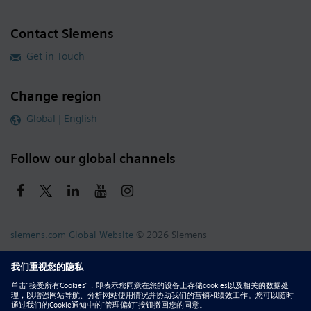
Contact Siemens
Get in Touch
Change region
Global | English
Follow our global channels
siemens.com Global Website
© 2026 Siemens
Whistleblowing
Corporate Information
DMCA
Privacy Notice
Terms of Use
Digital ID
Report Piracy