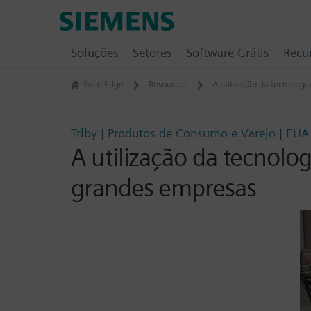
Skip
Siemens
to
Software
content
Soluções
Setores
Software Grátis
Recu
Solid Edge
Resources
A utilização da tecnolog
Trlby | Produtos de Consumo e Varejo | EUA
A utilização da tecnol
grandes empresas