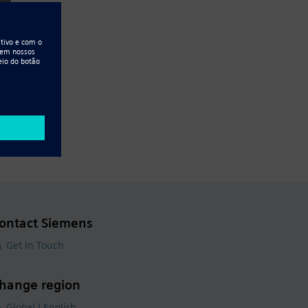
ontact Siemens
Get in Touch
hange region
Global | English