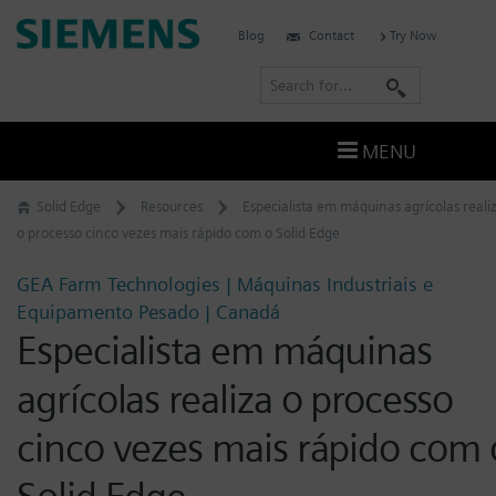
Skip
Siemens
Blog
Contact
Try Now
to
Software
content
S
e
a
MENU
r
c
Solid Edge
Resources
Especialista em máquinas agrícolas reali
h
o processo cinco vezes mais rápido com o Solid Edge
GEA Farm Technologies | Máquinas Industriais e
Equipamento Pesado | Canadá
Especialista em máquinas
agrícolas realiza o processo
cinco vezes mais rápido com 