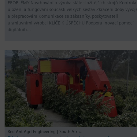
PROBLÉMY Navrhování a výroba stále složitějších strojů Kontrola
uložení a fungování součástí velkých sestav Zkrácení doby vývoj
a přepracování Komunikace se zákazníky, poskytovateli
a smluvními výrobci KLÍČE K ÚSPĚCHU Podpora inovací pomocí
digitálníh…
Red Ant Agri Engineering | South Africa