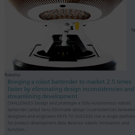
Y
Robotics
Bringing a robot bartender to market 2.5 times
faster by eliminating design inconsistencies and
streamlining development
CHALLENGES Design and prototype a fully autonomous robotic
bartender called Yanu Eliminate design inconsistencies betwee
designers and engineers KEYS TO SUCCESS Use a single platfor
for product development data Balance robotic innovation and
function…