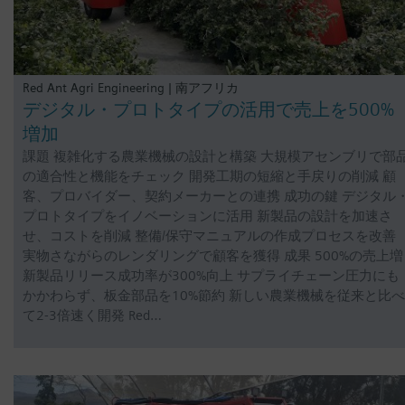
Red Ant Agri Engineering | 南アフリカ
デジタル・プロトタイプの活用で売上を500%
増加
課題 複雑化する農業機械の設計と構築 大規模アセンブリで部
の適合性と機能をチェック 開発工期の短縮と手戻りの削減 顧
客、プロバイダー、契約メーカーとの連携 成功の鍵 デジタル
プロトタイプをイノベーションに活用 新製品の設計を加速さ
せ、コストを削減 整備/保守マニュアルの作成プロセスを改善
実物さながらのレンダリングで顧客を獲得 成果 500%の売上増
新製品リリース成功率が300%向上 サプライチェーン圧力にも
かかわらず、板金部品を10%節約 新しい農業機械を従来と比べ
て2-3倍速く開発 Red…