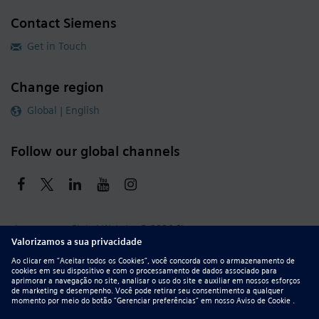
Contact Siemens
Get in Touch
Change region
Global | English
Follow our global channels
siemens.com Global Website
© 2026 Siemens
Whistleblowing
Corporate Information
DMCA
Privacy Notice
Terms of Use
Digital ID
Report Piracy