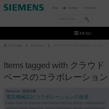
Skip
Siemens
Blog
Contact
Try Now
to
Software
content
S
e
a
MENU
r
c
Solid Edge
Resources
クラウドベースのコラボレーション
h
Items tagged with クラウド
ベースのコラボレーション
Resource - 技術白書
電気機械設計コラボレーションの改善
Learn how to improve electromechanical design collaboration
without extra meetings. Apply intelligent design methodology,