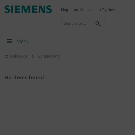
Skip
Siemens
Blog
Contact
Try Now
to
Digital
content
S
Industries
e
Software
a
–
Menu
Ingenuity
r
for
c
Solid Edge
2d sketching
Life
h
No items found