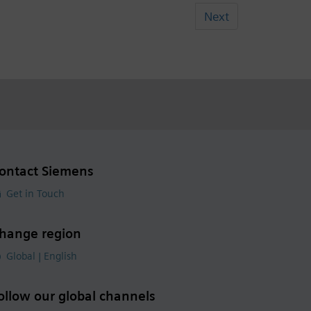
Next
ontact Siemens
Get in Touch
hange region
Global | English
ollow our global channels