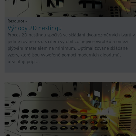
Resource -
Výhody 2D nestingu
Proces 2D nestingu spočívá ve skládání dvourozměrných tvarů v
jediné rovině řezu s cílem vyrobit co nejvíce výrobků a omezit
plýtvání materiálem na minimum. Optimalizované skládané
vzory, které jsou vytvořené pomocí moderních algoritmů,
urychlují přípr…