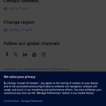
Contact Siemens
Get in Touch
Change region
Global | English
Follow our global channels
siemens.com Global Website
© 2026 Siemens
Whistleblowing
Corporate Information
DMCA
Privacy Notice
Terms of Use
Digital ID
Report Piracy