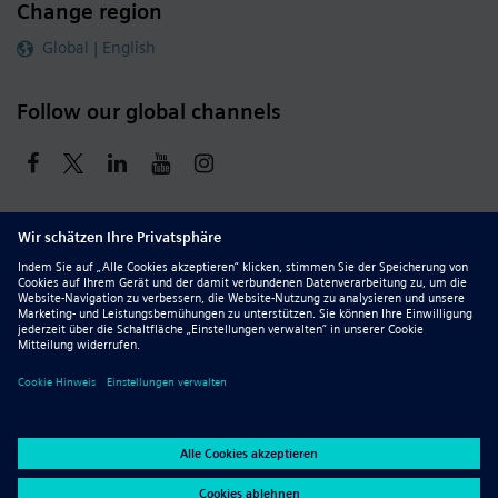
Change region
Global | English
Follow our global channels
siemens.com Global Website
© 2026 Siemens
Whistleblowing
Corporate Information
DMCA
Privacy Notice
Terms of Use
Digital ID
Report Piracy