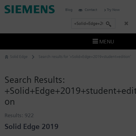
Skip
Siemens
Blog
Contact
Try Now
to
Software
content
S
e
a
MENU
r
c
Solid Edge
Search results for '+Solid+Edge+2019+student+edition'
h
Search Results:
+Solid+Edge+2019+student+edit
on
Results:
922
Solid Edge 2019